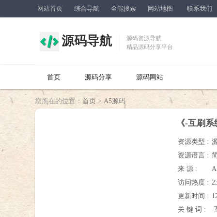
网站首页
综合导航
全能搜索
网站地图
联系我们
源码导航
源码资源导航
精品源码分享平台
首页
源码分享
源码网站
您所在的位置：
首页
>
A5源码
《-互刷系统
资源类型 :
资源语言 :
来 源 :
访问热度 :
2
更新时间 :
1
关 键 词 :
-