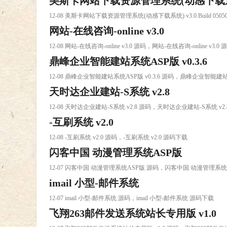
美斯卡网站下载资源管理系统(动感下载系统) v3
12-08 美斯卡网站下载资源管理系统(动感下载系统) v3.0 Build 050
网站-在线咨询-online v3.0
12-08 网站-在线咨询-online v3.0 源码，网站-在线咨询-online v3.0
鼎峰企业智能建站系统ASP版 v0.3.6
12-08 鼎峰企业智能建站系统ASP版 v0.3.6 源码，鼎峰企业智能建站系
天时达企业建站-S系统 v2.8
12-08 天时达企业建站-S系统 v2.8 源码，天时达企业建站-S系统 v2
-互刷系统 v2.0
12-08 -互刷系统 v2.0 源码，-互刷系统 v2.0 源码下载
闪客中国 动漫管理系统ASP版
12-07 闪客中国 动漫管理系统ASP版 源码，闪客中国 动漫管理系统
imail 小型-邮件系统
12-07 imail 小型-邮件系统 源码，imail 小型-邮件系统 源码下载
飞翔263邮件发送系统站长专用版 v1.0