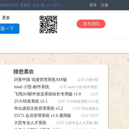
登录
注册
更多
发布源码
百度一下
猜您喜欢
闪客中国 动漫管理系统ASP版
12-07 闪客中国 动漫管理系统A
imail 小型-邮件系统
12-07 imail 小型-邮件系统 源码，imail 小
飞翔263邮件发送系统站长专用版 v1.0
12-07 飞翔263邮件发
25-9-转发系统 v2.1
12-07 25-9-转发系统 v2.1 源码，25-9-转发系统
华众虚拟主机管理系统 v5.2
12-07 华众虚拟主机管理系统 v5.2
25175 会员管理系统 v1.6 通用版
12-07 25175 会员管理系统 v
大型专业人才系统
12-07 大型专业人才系统 源码，大型专业人才系