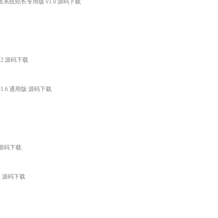
发送系统站长专用版 v1.0 源码下载
.2 源码下载
 v1.6 通用版 源码下载
4 源码下载
.1 源码下载