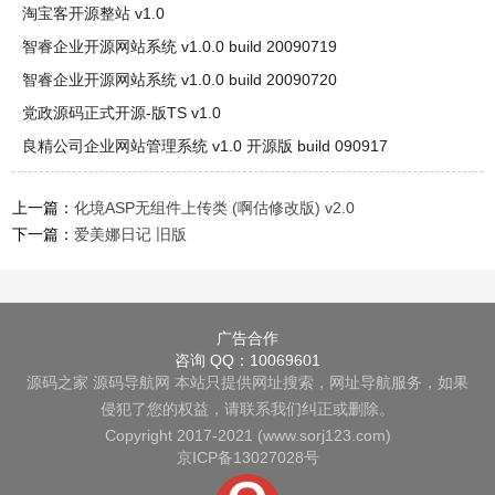
淘宝客开源整站 v1.0
智睿企业开源网站系统 v1.0.0 build 20090719
智睿企业开源网站系统 v1.0.0 build 20090720
党政源码正式开源-版TS v1.0
良精公司企业网站管理系统 v1.0 开源版 build 090917
上一篇：
化境ASP无组件上传类 (啊估修改版) v2.0
下一篇：
爱美娜日记 旧版
广告合作
咨询 QQ：10069601
源码之家
源码导航网
本站只提供网址搜索，网址导航服务，如果
侵犯了您的权益，请联系我们纠正或删除。
Copyright 2017-2021 (www.sorj123.com)
京ICP备13027028号